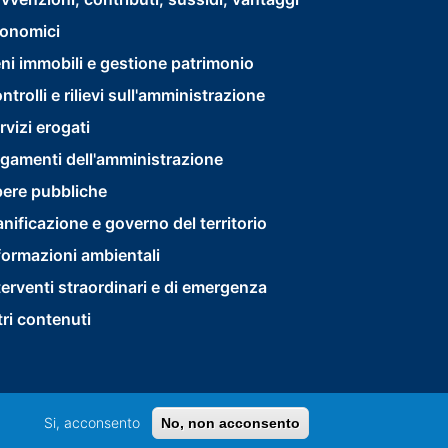
footer
onomici
menu
ni immobili e gestione patrimonio
second
ntrolli e rilievi sull'amministrazione
rvizi erogati
gamenti dell'amministrazione
ere pubbliche
anificazione e governo del territorio
formazioni ambientali
terventi straordinari e di emergenza
tri contenuti
Si, acconsento
No, non acconsento
Privacy