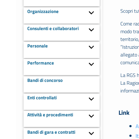
Scopri tu
Organizzazione
Come rac
Consulenti e collaboratori
modo tras
territori
Personale
“Istruzio
allegato 
comunica
Performance
La RGS ha
Bandi di concorso
La Ragio
informazi
Enti controllati
Link
Attività e procedimenti
A
Bandi di gara e contratti
I