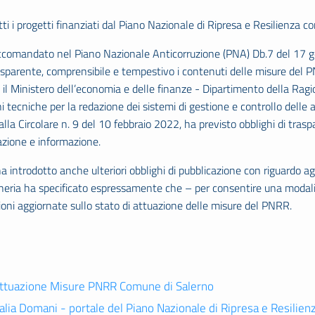
tti i progetti finanziati dal Piano Nazionale di Ripresa e Resilienza 
comandato nel Piano Nazionale Anticorruzione (PNA) Db.7 del 17 gen
parente, comprensibile e tempestivo i contenuti delle misure del PNRR
o, il Ministero dell’economia e delle finanze - Dipartimento della Ra
ni tecniche per la redazione dei sistemi di gestione e controllo delle a
alla Circolare n. 9 del 10 febbraio 2022, ha previsto obblighi di trasp
zione e informazione.
 introdotto anche ulteriori obblighi di pubblicazione con riguardo ag
neria ha specificato espressamente che – per consentire una modali
oni aggiornate sullo stato di attuazione delle misure del PNRR.
ttuazione Misure PNRR Comune di Salerno
talia Domani - portale del Piano Nazionale di Ripresa e Resilien