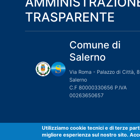
AMMINISTRAZION
TRASPARENTE
Comune di
Salerno
Via Roma - Palazzo di Città, 
Salerno
C.F 80000330656 P.IVA
00263650657
Useful links section
Small
Utilizziamo cookie tecnici e di terze par
migliore esperienza sul nostro sito. Acco
Accessibilità