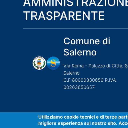
AMMINISTRAZION
TRASPARENTE
Comune di
Salerno
Via Roma - Palazzo di Città, 
Salerno
C.F 80000330656 P.IVA
00263650657
Useful links section
Small
Utilizziamo cookie tecnici e di terze par
migliore esperienza sul nostro sito. Acco
Accessibilità