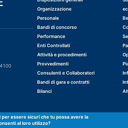
E
footer
Organizzazione
ec
menu
Personale
Be
first
Bandi di concorso
Co
Performance
Se
Enti Controllati
Pa
Attività e procedimenti
Op
Provvedimenti
Pi
84100
Consulenti e Collaboratori
In
Bandi di gara e contratti
In
Bilanci
Al
ti per essere sicuri che tu possa avere la
nsenti al loro utilizzo?