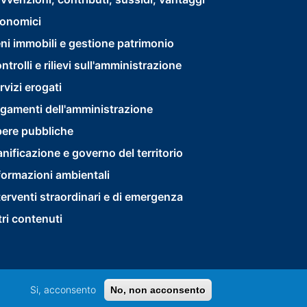
footer
onomici
menu
ni immobili e gestione patrimonio
second
ntrolli e rilievi sull'amministrazione
rvizi erogati
gamenti dell'amministrazione
ere pubbliche
anificazione e governo del territorio
formazioni ambientali
terventi straordinari e di emergenza
tri contenuti
Si, acconsento
No, non acconsento
Privacy