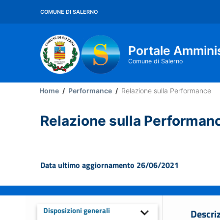
Salta
COMUNE DI SALERNO
al
contenuto
principale
Portale Ammini
Comune di Salerno
Main
Home
/
Performance
/
Relazione sulla Performance
Menu
Relazione sulla Performan
Data ultimo aggiornamento 26/06/2021
Disposizioni generali
Descri