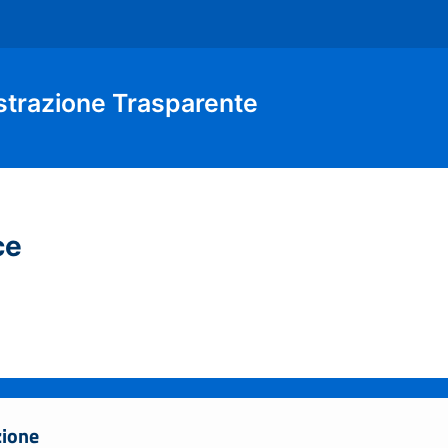
strazione Trasparente
ce
zione