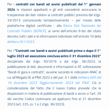
Per i
contratti con bandi ed avvisi pubblicati dal 1° gennaio
2024
le stazioni appaltanti e gli enti concedenti assicurano la
trasparenza dei dati relativi ai contratti pubblici prevista dal d.lgs.
33/2013 comunicando tempestivamente – per mezzo delle
piattaforme digitali certificate - alla
Banca Dati Nazionale dei
Contratti Pubblici (BDNCP)
, ai sensi dell’articolo 9-bis del citato
decreto, tutti i dati e le informazioni individuati nell’articolo 10 della
delibera 261/2023
.
Per i
"Contratti con bandi e avvisi pubblicati prima o dopo il 1°
luglio 2023 ed esecuzione conclusa entro il 31 dicembre 2023"
disciplinate dal d.lgs. 50/2016 o dal d.lgs. 36/2023, la
pubblicazione di dati, documenti e informazioni in AT, sottosezione
“Bandi di gara e contratti”, avviene secondo le indicazioni ANAC di
cui all’Allegato 9) al PNA 2022 e del
par. 5.1 della
delibera 605 del
19 dicembre 2023 “Aggiornamento 2023 del PNA”
.
Ciò in
considerazione del fatto che il nuovo Codice prevede che le
disposizioni in materia di pubblicazione di bandi e avvisi e l’art. 29
del vecchio Codice continuano ad applicarsi fino al 31 dicembre
2023 (art. 225, co. 1 e 2 d.lgs. 36/2023).