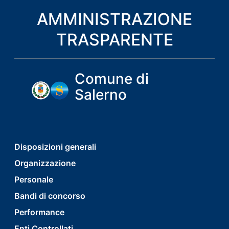
AMMINISTRAZIONE
TRASPARENTE
Comune di
Salerno
footer
Disposizioni generali
Organizzazione
menu
Personale
first
Bandi di concorso
Performance
Enti Controllati