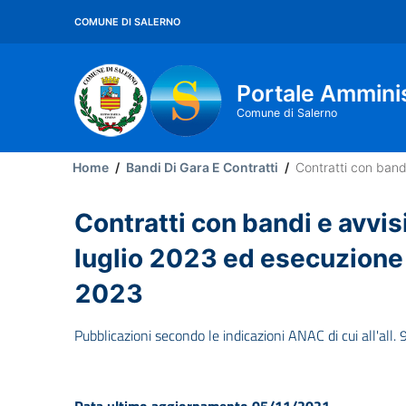
Salta
COMUNE DI SALERNO
al
contenuto
principale
Portale Ammini
Comune di Salerno
Main
Home
/
Bandi Di Gara E Contratti
/
Contratti con band
Menu
Contratti con bandi e avvisi
luglio 2023 ed esecuzione 
2023
Pubblicazioni secondo le indicazioni ANAC di cui all'all.
Data ultimo aggiornamento 05/11/2021