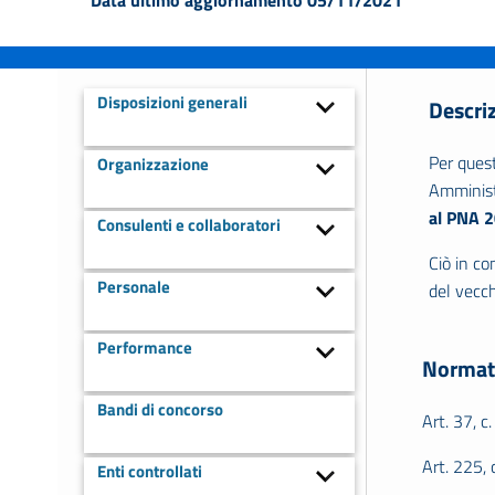
Disposizioni generali
Descri
Per quest
Organizzazione
Amminist
al PNA 
Consulenti e collaboratori
Ciò in co
Personale
del vecch
Performance
Normat
Bandi di concorso
Art. 37, c.
Art. 225, 
Enti controllati