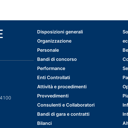
E
footer
Disposizioni generali
So
Organizzazione
ec
menu
Personale
Be
first
Bandi di concorso
Co
Performance
Se
Enti Controllati
Pa
Attività e procedimenti
Op
Provvedimenti
Pi
84100
Consulenti e Collaboratori
In
Bandi di gara e contratti
In
Bilanci
Al