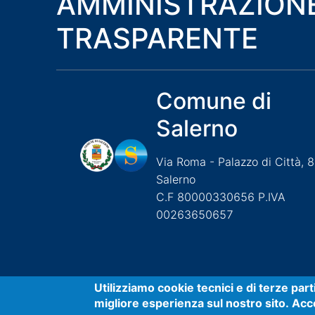
AMMINISTRAZION
TRASPARENTE
Comune di
Salerno
Via Roma - Palazzo di Città, 
Salerno
C.F 80000330656 P.IVA
00263650657
Useful links section
Small
Utilizziamo cookie tecnici e di terze par
migliore esperienza sul nostro sito. Acco
Accessibilità