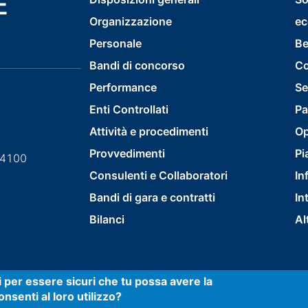
E
footer
Organizzazione
ec
menu
Personale
Be
first
Bandi di concorso
Co
Performance
Se
Enti Controllati
Pa
Attività e procedimenti
Op
Provvedimenti
Pi
84100
Consulenti e Collaboratori
In
Bandi di gara e contratti
In
Bilanci
Al
ti per essere sicuri che tu possa avere la
nsenti al loro utilizzo?