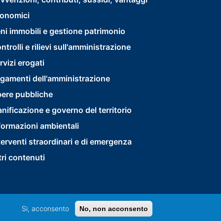
footer
onomici
menu
ni immobili e gestione patrimonio
second
ntrolli e rilievi sull'amministrazione
rvizi erogati
gamenti dell'amministrazione
ere pubbliche
anificazione e governo del territorio
formazioni ambientali
terventi straordinari e di emergenza
tri contenuti
Si, acconsento
No, non acconsento
Privacy