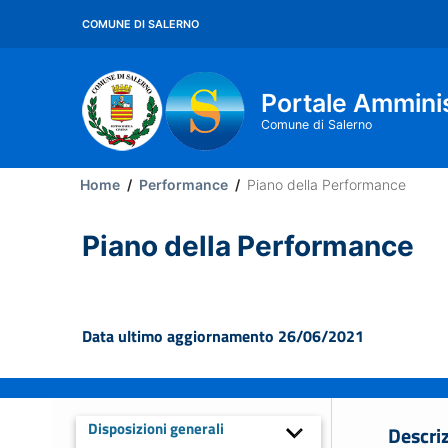
Salta
COMUNE DI SALERNO
al
contenuto
principale
Portale Ammini
Comune di Salerno
Main
Home
/
Performance
/
Piano della Performance
Menu
Piano della Performance
Data ultimo aggiornamento 26/06/2021
Disposizioni generali
Descri