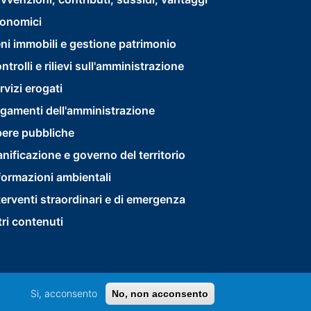
footer
onomici
menu
ni immobili e gestione patrimonio
second
ntrolli e rilievi sull'amministrazione
rvizi erogati
gamenti dell'amministrazione
ere pubbliche
anificazione e governo del territorio
formazioni ambientali
terventi straordinari e di emergenza
tri contenuti
Si, acconsento
No, non acconsento
Privacy