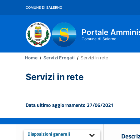
Salta
COMUNE DI SALERNO
al
contenuto
principale
Portale Ammini
Comune di Salerno
Main
Home
/
Servizi Erogati
/
Servizi in rete
Menu
Servizi in rete
Data ultimo aggiornamento 27/06/2021
Disposizioni generali
Descri