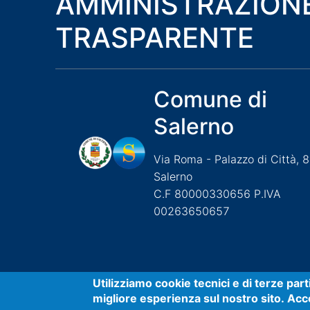
AMMINISTRAZION
TRASPARENTE
Comune di
Salerno
Via Roma - Palazzo di Città, 
Salerno
C.F 80000330656 P.IVA
00263650657
Useful links section
Small
Utilizziamo cookie tecnici e di terze par
migliore esperienza sul nostro sito. Acco
Accessibilità