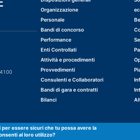
E
footer
Organizzazione
ec
menu
Personale
Be
first
Bandi di concorso
Co
Performance
Se
Enti Controllati
Pa
Attività e procedimenti
Op
Provvedimenti
Pi
84100
Consulenti e Collaboratori
In
Bandi di gara e contratti
In
Bilanci
Al
ti per essere sicuri che tu possa avere la
nsenti al loro utilizzo?