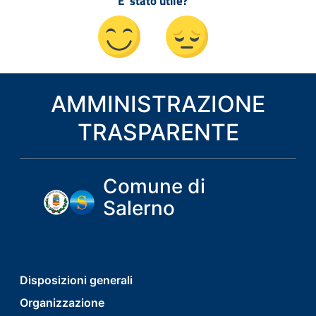
E' stato utile?
AMMINISTRAZIONE
TRASPARENTE
Comune di
Salerno
footer
Disposizioni generali
Organizzazione
menu