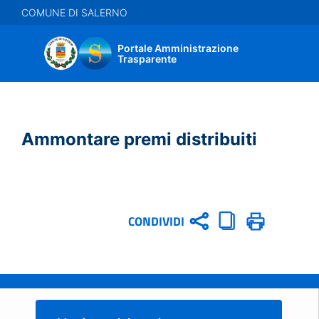
Salta
COMUNE DI SALERNO
al
contenuto
Portale Amministrazione
principale
Trasparente
Ammontare premi distribuiti
CONDIVIDI